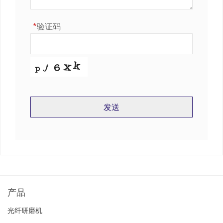
*
验证码
发送
字
段
应
该
留
空
产品
光纤研磨机