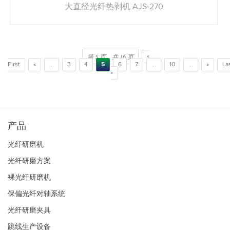
大直径光纤热剥机 AJS-270
第 5 页，共 16 页
«
First
«
...
3
4
5
6
7
...
10
...
»
La
»
产品
光纤研磨机
光纤研磨方案
裸光纤研磨机
保偏光纤对轴系统
光纤研磨夹具
跳线生产设备