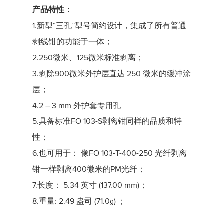
产品特性
：
1.新型“三孔”型号简约设计，集成了所有普通
剥线钳的功能于一体；
2.250微米、125微米标准剥离；
3.剥除900微米外护层直达 250 微米的缓冲涂
层；
4.2 – 3 mm 外护套专用孔
5.具备标准FO 103-S剥离钳同样的品质和特
性；
6.也可用于： 像FO 103-T-400-250 光纤剥离
钳一样剥离400微米的PM光纤；
7.长度： 5.34 英寸 (137.00 mm)；
8.重量: 2.49 盎司 (71.0g) ；